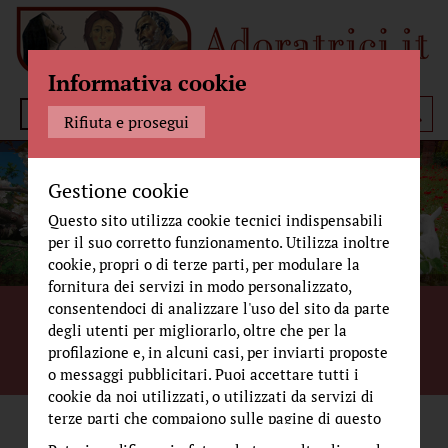
Informativa cookie
Menù
Rifiuta e prosegui
Gestione cookie
Questo sito utilizza cookie tecnici indispensabili
per il suo corretto funzionamento. Utilizza inoltre
cookie, propri o di terze parti, per modulare la
fornitura dei servizi in modo personalizzato,
La nostra preghiera è tutta in uno sguardo.
consentendoci di analizzare l'uso del sito da parte
degli utenti per migliorarlo, oltre che per la
Uno sguardo rivolto a colui che è e che tutto
profilazione e, in alcuni casi, per inviarti proposte
vede...
o messaggi pubblicitari. Puoi accettare tutti i
cookie da noi utilizzati, o utilizzati da servizi di
terze parti che compaiono sulle pagine di questo
sito, premendo il pulsante "Accetta tutti i cookie"