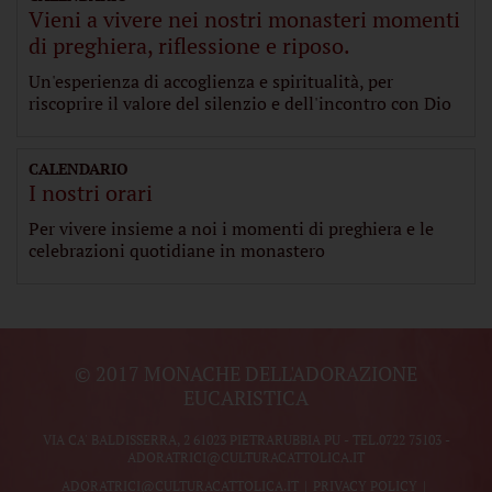
Vieni a vivere nei nostri monasteri momenti
di preghiera, riflessione e riposo.
Un'esperienza di accoglienza e spiritualità, per
riscoprire il valore del silenzio e dell'incontro con Dio
CALENDARIO
I nostri orari
Per vivere insieme a noi i momenti di preghiera e le
celebrazioni quotidiane in monastero
© 2017 MONACHE DELL'ADORAZIONE
EUCARISTICA
VIA CA' BALDISSERRA, 2 61023 PIETRARUBBIA PU - TEL.
0722 75103
-
ADORATRICI@CULTURACATTOLICA.IT
ADORATRICI@CULTURACATTOLICA.IT
PRIVACY POLICY