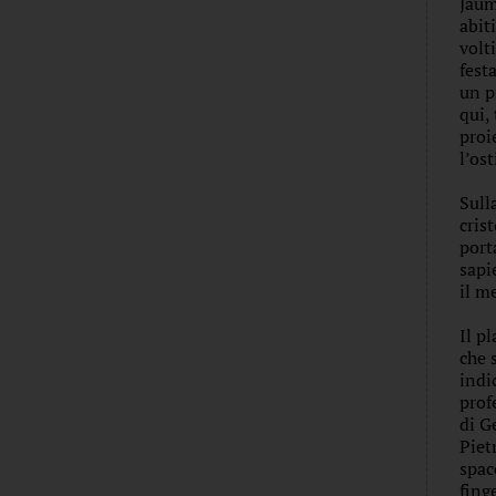
Jaum
abit
volt
fest
un p
qui,
proi
l’os
Sull
cris
port
sapi
il m
Il p
che 
indi
prof
di G
Piet
spac
fing