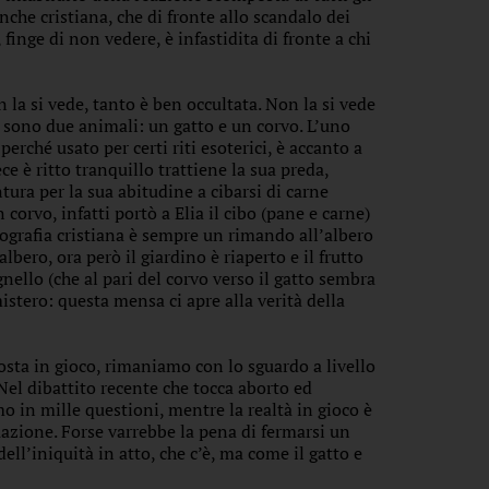
nche cristiana, che di fronte allo scandalo dei
finge di non vedere, è infastidita di fronte a chi
 la si vede, tanto è ben occultata. Non la si vede
i sono due animali: un gatto e un corvo. L’uno
erché usato per certi riti esoterici, è accanto a
e è ritto tranquillo trattiene la sua preda,
tura per la sua abitudine a cibarsi di carne
corvo, infatti portò a Elia il cibo (pane e carne)
onografia cristiana è sempre un rimando all’albero
ero, ora però il giardino è riaperto e il frutto
gnello (che al pari del corvo verso il gatto sembra
 mistero: questa mensa ci apre alla verità della
posta in gioco, rimaniamo con lo sguardo a livello
 Nel dibattito recente che tocca aborto ed
mo in mille questioni, mentre la realtà in gioco è
uazione. Forse varrebbe la pena di fermarsi un
dell’iniquità in atto, che c’è, ma come il gatto e