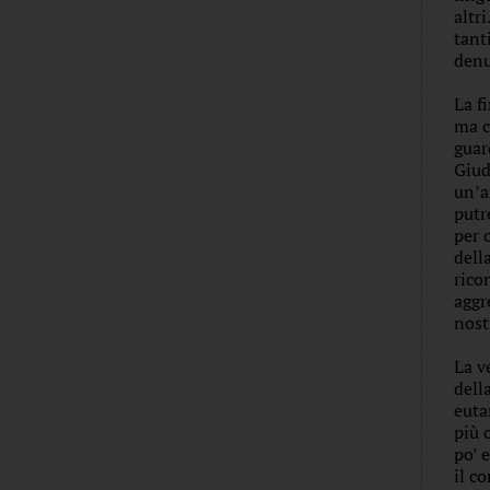
altr
tant
denu
La f
ma c
guar
Giud
un’a
putr
per 
dell
rico
aggr
nost
La v
dell
euta
più 
po’ 
il c