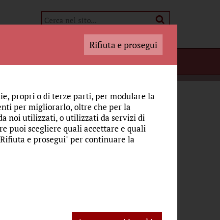
Rifiuta e prosegui
i Adoratori
 SGUARDO
IL GATTO E IL CORVO NELL'ULTIMA CENA
ie, propri o di terze parti, per modulare la
nti per migliorarlo, oltre che per la
a cena
 noi utilizzati, o utilizzati da servizi di
re puoi scegliere quali accettare e quali
"Rifiuta e prosegui" per continuare la
ele
Fonte:
CulturaCattolica.it
to o il cane. Ma il corvo dipinto da Jaume
asi in filigrana, il Mistero dell'iniquità che