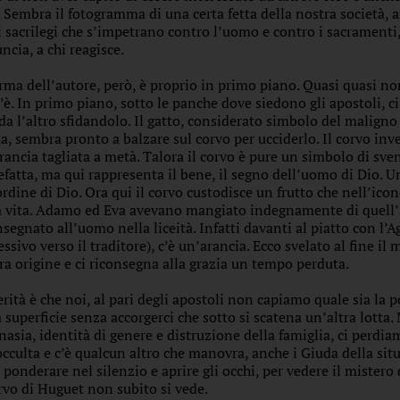
i. Sembra il fotogramma di una certa fetta della nostra società, a
i sacrilegi che s’impetrano contro l’uomo e contro i sacramenti, 
ncia, a chi reagisce.
irma dell’autore, però, è proprio in primo piano. Quasi quasi non
’è. In primo piano, sotto le panche dove siedono gli apostoli, c
da l’altro sfidandolo. Il gatto, considerato simbolo del maligno p
a, sembra pronto a balzare sul corvo per ucciderlo. Il corvo invec
rancia tagliata a metà. Talora il corvo è pure un simbolo di sven
efatta, ma qui rappresenta il bene, il segno dell’uomo di Dio. Un 
ordine di Dio. Ora qui il corvo custodisce un frutto che nell’ic
a vita. Adamo ed Eva avevano mangiato indegnamente di quell’alb
nsegnato all’uomo nella liceità. Infatti davanti al piatto con l’A
essivo verso il traditore), c’è un’arancia. Ecco svelato al fine il
ra origine e ci riconsegna alla grazia un tempo perduta.
erità è che noi, al pari degli apostoli non capiamo quale sia la 
a superficie senza accorgerci che sotto si scatena un’altra lotta.
nasia, identità di genere e distruzione della famiglia, ci perdia
occulta e c’è qualcun altro che manovra, anche i Giuda della sit
e ponderare nel silenzio e aprire gli occhi, per vedere il mistero 
orvo di Huguet non subito si vede.