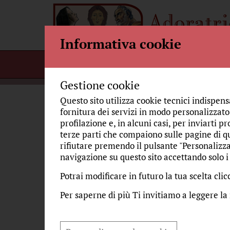
Informativa cookie
Home
Per incontrarci
Bellezza
Gestione cookie
Questo sito utilizza cookie tecnici indispens
fornitura dei servizi in modo personalizzato,
Il
profilazione e, in alcuni casi, per inviarti pr
EDUCARE LO SGUARDO
terze parti che compaiono sulle pagine di qu
rifiutare premendo il pulsante "Personalizza
navigazione su questo sito accettando solo i 
IL VOLTO DEL BELLISSIMO
giov
Auto
Potrai modificare in futuro la tua scelta cl
L'ANGOLO DELLA MUSICA
Gli 
Per saperne di più Ti invitiamo a leggere la
Hugu
STORIE MARIANE E SIMBOLI
semb