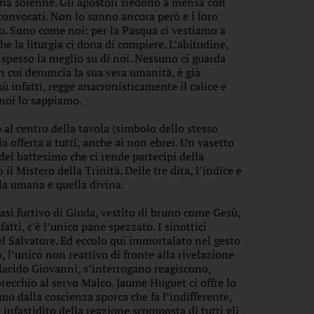
ena solenne. Gli apostoli siedono a mensa con
 convocati. Non lo sanno ancora però e i loro
uno. Sono come noi: per la Pasqua ci vestiamo a
 la liturgia ci dona di compiere. L’abitudine,
 spesso la meglio su di noi. Nessuno ci guarda
on cui denuncia la sua vera umanità, è già
ù infatti, regge anacronisticamente il calice e
 noi lo sappiamo.
o al centro della tavola (simbolo dello stesso
ia offerta a tutti, anche ai non ebrei. Un vasetto
del battesimo che ci rende partecipi della
il Mistero della Trinità. Delle tre dita, l’indice e
lla umana e quella divina.
asi furtivo di Giuda, vestito di bruno come Gesù,
atti, c’è l’unico pane spezzato. I sinottici
el Salvatore. Ed eccolo qui immortalato nel gesto
o, l’unico non reattivo di fronte alla rivelazione
 placido Giovanni, s’interrogano reagiscono,
orecchio al servo Malco. Jaume Huguet ci offre lo
mo dalla coscienza sporca che fa l’indifferente,
 infastidito della reazione scomposta di tutti gli