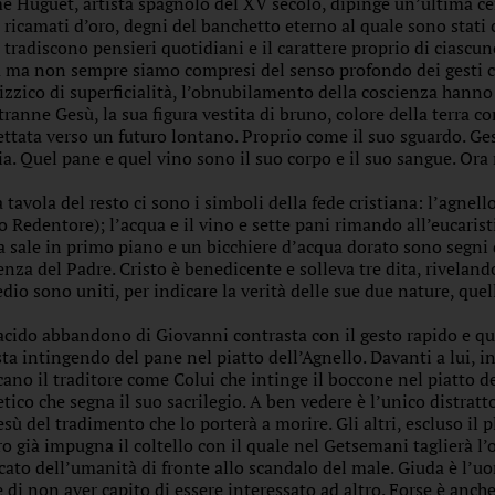
e Huguet, artista spagnolo del XV secolo, dipinge un’ultima c
i ricamati d’oro, degni del banchetto eterno al quale sono stati
i tradiscono pensieri quotidiani e il carattere proprio di ciasc
a ma non sempre siamo compresi del senso profondo dei gesti che
izzico di superficialità, l’obnubilamento della coscienza hanno
 tranne Gesù, la sua figura vestita di bruno, colore della terra c
ettata verso un futuro lontano. Proprio come il suo sguardo. Ges
tia. Quel pane e quel vino sono il suo corpo e il suo sangue. Ora
a tavola del resto ci sono i simboli della fede cristiana: l’agnell
to Redentore); l’acqua e il vino e sette pani rimando all’eucarist
a sale in primo piano e un bicchiere d’acqua dorato sono segni 
enza del Padre. Cristo è benedicente e solleva tre dita, rivelando 
edio sono uniti, per indicare la verità delle sue due nature, que
lacido abbandono di Giovanni contrasta con il gesto rapido e qu
sta intingendo del pane nel piatto dell’Agnello. Davanti a lui, inf
cano il traditore come Colui che intinge il boccone nel piatto d
etico che segna il suo sacrilegio. A ben vedere è l’unico distratt
esù del tradimento che lo porterà a morire. Gli altri, escluso il
ro già impugna il coltello con il quale nel Getsemani taglierà l’
cato dell’umanità di fronte allo scandalo del male. Giuda è l’uo
e di non aver capito di essere interessato ad altro. Forse è anche