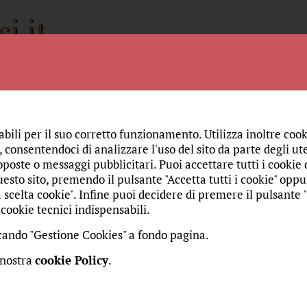
Spiritualità
Storia
Amici
Chi siamo
Monac
BELLEZZA
EDUCARE LO
abili per il suo corretto funzionamento. Utilizza inoltre cook
 consentendoci di analizzare l'uso del sito da parte degli ute
 gatto e il corvo nell'ultim
oposte o messaggi pubblicitari. Puoi accettare tutti i cookie da
esto sito, premendo il pulsante "Accetta tutti i cookie" oppu
 scelta cookie". Infine puoi decidere di premere il pulsante 
cookie tecnici indispensabili.
edì 2 aprile 2015
re:
Riva, Sr. Maria Gloria
Curatore:
Mangiarotti, Don Gabri
iccando "Gestione Cookies" a fondo pagina.
animali nell'ultima cena, non sono rari, soprattutto il gat
 nostra
cookie Policy
.
et è certamente una rarità. In quest'ultima cena rivela, qu
re minaccia gli invitati a questo banchetto.