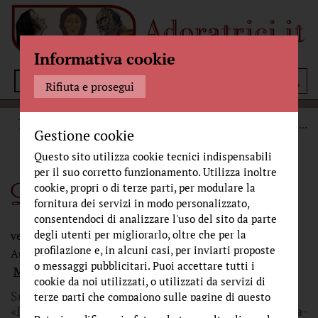
Informativa cookie
Menù
Rifiuta e prosegui
BELLEZZA
EDUCARE LO SGUARDO
LE CILIEGIE DELLA
...
Gestione cookie
Questo sito utilizza cookie tecnici indispensabili
per il suo corretto funzionamento. Utilizza inoltre
Le ciliegie della passione
cookie, propri o di terze parti, per modulare la
fornitura dei servizi in modo personalizzato,
consentendoci di analizzare l'uso del sito da parte
degli utenti per migliorarlo, oltre che per la
venerdì 31 gennaio 2014
profilazione e, in alcuni casi, per inviarti proposte
Autore:
Riva, Sr. Maria Gloria
Curatore:
o messaggi pubblicitari. Puoi accettare tutti i
Mangiarotti, Don Gabriele
Fonte:
Avvenire.it
cookie da noi utilizzati, o utilizzati da servizi di
Su Avvenire, ogni giovedì, una rubrica dal titolo:
terze parti che compaiono sulle pagine di questo
«Dentro la Bellezza» racconta - a partire da un'opera-
sito, premendo il pulsante "Accetta tutti i cookie"