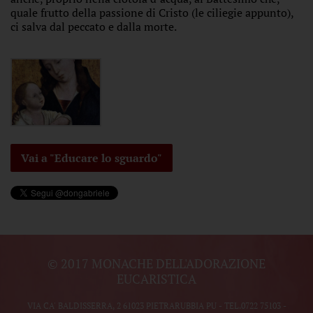
quale frutto della passione di Cristo (le ciliegie appunto),
ci salva dal peccato e dalla morte.
Vai a "Educare lo sguardo"
© 2017 MONACHE DELL'ADORAZIONE
EUCARISTICA
VIA CA' BALDISSERRA, 2 61023 PIETRARUBBIA PU - TEL.
0722 75103
-