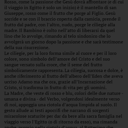
Rosso, come la passione che Gesù dovrà affrontare (e di cui
il viaggio in Egitto è solo un inizio) è il mantello di san
Giuseppe, rosso come il frutto che porge al Figlio. Gesù
sorride e se con il braccio coperto dalla camicia, prende il
frutto dal padre, con l’altro, nudo, porge le ciliegie alla
madre. Il Bambino è colto nell’atto di liberarsi da quel
lino che lo avvolge, rimando al telo sindonico che lo
avvolgerà un giorno dopo la passione e che sarà testimone
della sua risurrezione.
Le ciliegie, per la loro forma simile al cuore e per il loro
colore, sono simbolo dell’amore del Cristo e del suo
sangue versato sulla croce, che il seme del frutto
simbolicamente rappresenta. La ciliegia, succosa e dolce, è
anche riferimento al frutto dell’albero dell’Eden che aveva
ucciso Adamo ma che ora, grazie all’Incarnazione del
Cristo, si trasforma in frutto di vita per gli uomini.
La Madre, che veste di rosso e blu, colori delle due nature -
umana e divina - del Verbo, volgendosi idealmente verso
di noi, appoggia una ciotola d’acqua limpida al suolo. Il
gesto allude ai testi apocrifi che narrano di sorgenti
miracolose scaturite per dar da bere alla sacra famiglia nel
viaggio verso l’Egitto (o di ritorno da esso), ma rimanda
anche, proprio nella ciotola d’acqua, al Battesimo che,