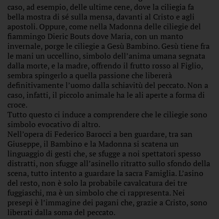
caso, ad esempio, delle ultime cene, dove la ciliegia fa
bella mostra di sé sulla mensa, davanti al Cristo e agli
apostoli. Oppure, come nella Madonna delle ciliegie del
fiammingo Dieric Bouts dove Maria, con un manto
invernale, porge le ciliegie a Gesù Bambino. Gesù tiene fra
le mani un uccellino, simbolo dell’anima umana segnata
dalla morte, e la madre, offrendo il frutto rosso al Figlio,
sembra spingerlo a quella passione che libererà
definitivamente l’uomo dalla schiavitù del peccato. Non a
caso, infatti, il piccolo animale ha le ali aperte a forma di
croce.
Tutto questo ci induce a comprendere che le ciliegie sono
simbolo evocativo di altro.
Nell’opera di Federico Barocci a ben guardare, tra san
Giuseppe, il Bambino e la Madonna si scatena un
linguaggio di gesti che, se sfugge a noi spettatori spesso
distratti, non sfugge all’asinello ritratto sullo sfondo della
scena, tutto intento a guardare la sacra Famiglia. L’asino
del resto, non è solo la probabile cavalcatura dei tre
fuggiaschi, ma è un simbolo che ci rappresenta. Nei
presepi è l’immagine dei pagani che, grazie a Cristo, sono
liberati dalla soma del peccato.