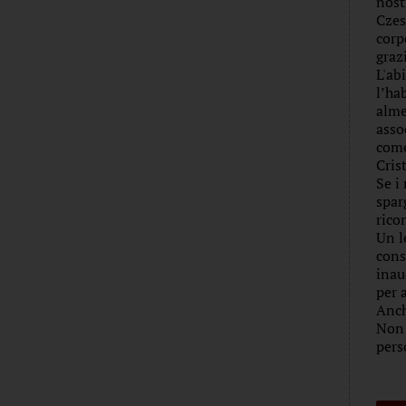
nost
Czes
corp
graz
L'ab
l’ha
alme
asso
come
Cris
Se i
spar
rico
Un l
cons
inau
per 
Anch
Non 
pers