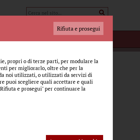
Rifiuta e prosegui
i Adoratori
LO SGUARDO
NOI: CORPO RISORTO DEL SALVATORE
ie, propri o di terze parti, per modulare la
nti per migliorarlo, oltre che per la
ore
 noi utilizzati, o utilizzati da servizi di
re puoi scegliere quali accettare e quali
"Rifiuta e prosegui" per continuare la
ele
Fonte:
CulturaCattolica.it
è la Chiesa. Abbiamo bisogno, sì, di questa
sso che fra poco verrà esposto a Torino.