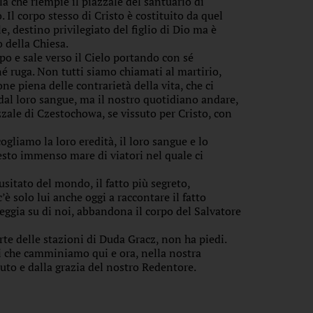
lla che riempie il piazzale del santuario di
 Il corpo stesso di Cristo è costituito da quel
e, destino privilegiato del figlio di Dio ma è
 della Chiesa.
mpo e sale verso il Cielo portando con sé
né ruga. Non tutti siamo chiamati al martirio,
e piena delle contrarietà della vita, che ci
dal loro sangue, ma il nostro quotidiano andare,
zale di Czestochowa, se vissuto per Cristo, con
cogliamo la loro eredità, il loro sangue e lo
esto immenso mare di viatori nel quale ci
usitato del mondo, il fatto più segreto,
’è solo lui anche oggi a raccontare il fatto
eggia su di noi, abbandona il corpo del Salvatore
te delle stazioni di Duda Gracz, non ha piedi.
oi che camminiamo qui e ora, nella nostra
duto e dalla grazia del nostro Redentore.