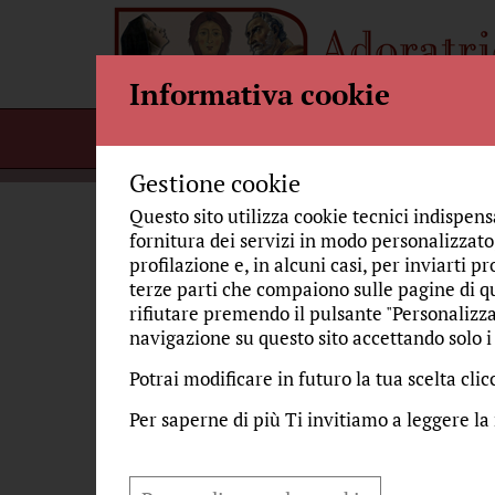
Informativa cookie
Home
Per incontrarci
Bellezza
Gestione cookie
Questo sito utilizza cookie tecnici indispens
fornitura dei servizi in modo personalizzato,
N
profilazione e, in alcuni casi, per inviarti pr
EDUCARE LO SGUARDO
terze parti che compaiono sulle pagine di qu
rifiutare premendo il pulsante "Personalizza
navigazione su questo sito accettando solo i 
IL VOLTO DEL BELLISSIMO
mart
Auto
Potrai modificare in futuro la tua scelta cl
L'ANGOLO DELLA MUSICA
Un C
Per saperne di più Ti invitiamo a leggere la
spin
STORIE MARIANE E SIMBOLI