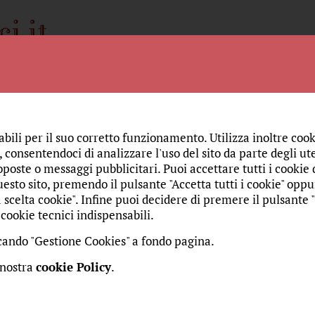
Spiritualità
Storia
Amici
Chi siamo
Monac
BELLEZZA
EDUCARE 
abili per il suo corretto funzionamento. Utilizza inoltre cook
 consentendoci di analizzare l'uso del sito da parte degli ute
oi: Corpo risorto del Salvat
oposte o messaggi pubblicitari. Puoi accettare tutti i cookie da
esto sito, premendo il pulsante "Accetta tutti i cookie" oppu
 scelta cookie". Infine puoi decidere di premere il pulsante 
cookie tecnici indispensabili.
edì 7 aprile 2015
re:
Riva, Sr. Maria Gloria
Curatore:
Mangiarotti, Don Gabri
iccando "Gestione Cookies" a fondo pagina.
risto che risorge, portando verso l'alto il suo Corpo che 
 nostra
cookie Policy
.
ta. Abbiamo bisogno dell'abbraccio di un lenzuolo, lo ste