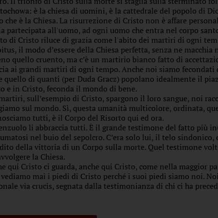
ro. Il trionfo di Cristo sulla morte si staglia sulla sterminato fo
tochowa: è la chiesa di uomini, è la cattedrale del popolo di Dio.
o che è la Chiesa. La risurrezione di Cristo non è affare personal
ia partecipata all'uomo, ad ogni uomo che entra nel corpo santo
ito di Cristo riluce di grazia come l'abito dei martiri di ogni te
bitus, il modo d’essere della Chiesa perfetta, senza ne macchia 
no quello cruento, ma c’è un martirio bianco fatto di accettazion
cia ai grandi martiri di ogni tempo. Anche noi siamo fecondati 
 quello di quanti (per Duda Gracz) popolano idealmente il piaz
to e in Cristo, feconda il mondo di bene.
 martiri, sull’esempio di Cristo, spargono il loro sangue, noi rac
giamo sul mondo. Sì, questa umanità multicolore, ordinata, qu
nosciamo tutti, è il Corpo del Risorto qui ed ora.
enzuolo li abbraccia tutti. È il grande testimone del fatto più in
umatosi nel buio del sepolcro. C’era solo lui, il telo sindonico, c
dito della vittoria di un Corpo sulla morte. Quel testimone volt
avvolgere la Chiesa.
e qui Cristo ci guarda, anche qui Cristo, come nella maggior par
vediamo mai i piedi di Cristo perché i suoi piedi siamo noi. N
onale via crucis, segnata dalla testimonianza di chi ci ha prece