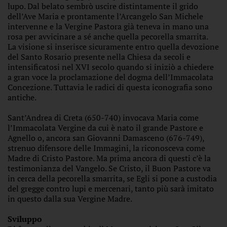
lupo. Dal belato sembrò uscire distintamente il grido
dell’Ave Maria e prontamente l’Arcangelo San Michele
intervenne e la Vergine Pastora già teneva in mano una
rosa per avvicinare a sé anche quella pecorella smarrita.
La visione si inserisce sicuramente entro quella devozione
del Santo Rosario presente nella Chiesa da secoli e
intensificatosi nel XVI secolo quando si iniziò a chiedere
a gran voce la proclamazione del dogma dell’Immacolata
Concezione. Tuttavia le radici di questa iconografia sono
antiche.
Sant’Andrea di Creta (650-740) invocava Maria come
l’Immacolata Vergine da cui è nato il grande Pastore e
Agnello o, ancora san Giovanni Damasceno (676-749),
strenuo difensore delle Immagini, la riconosceva come
Madre di Cristo Pastore. Ma prima ancora di questi c’è la
testimonianza del Vangelo. Se Cristo, il Buon Pastore va
in cerca della pecorella smarrita, se Egli si pone a custodia
del gregge contro lupi e mercenari, tanto più sarà imitato
in questo dalla sua Vergine Madre.
Sviluppo