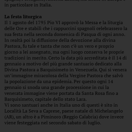
in particolare in Italia.
La festa liturgica
Il 1 agosto del 1795 Pio VI approvò la Messa e la liturgia
delle Ore e stabilì che i cappuccini spagnoli celebrassero la
sua festa nella seconda domenica di Pasqua di ogni anno.
In realtà poi la diffusione della devozione alla divina
Pastora, fu tale e tanta che non c’è un vero e proprio
giorno a lei assegnato, ma ogni luogo conserva le proprie
tradizioni in merito. Certo la data più accreditata è il 14 di
gennaio a motivo del più grande santuario dedicato alla
Divina Pastora a Barquisimeto in Venezuela. Qui si venera
un’immagine miracolosa della Vergine Pastora che salvò
la popolazione da una epidemia. Per questo ogni 14
gennaio si snoda una grande processione in cui la
venerata immagine viene portata da Santa Rosa fino a
Barquisimeto, capitale dello stato Lara.
Vi sono santuari anche in Italia uno di questi è sito in
Località La Seva a Caprese, paese natale di Michelangelo
(AR), un altro è a Piminoro (Reggio Calabria) dove invece
viene festeggiata nel secondo sabato di luglio.