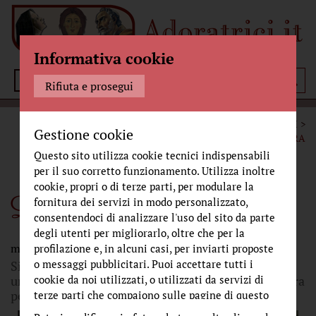
Informativa cookie
Menù
Rifiuta e prosegui
BELLEZZA
STORIE MARIANE E SIMBOLI
Gestione cookie
LA DIVINA PASTORA
Questo sito utilizza cookie tecnici indispensabili
per il suo corretto funzionamento. Utilizza inoltre
cookie, propri o di terze parti, per modulare la
La Divina Pastora
fornitura dei servizi in modo personalizzato,
consentendoci di analizzare l'uso del sito da parte
degli utenti per migliorarlo, oltre che per la
mercoledì 15 gennaio 2020
profilazione e, in alcuni casi, per inviarti proposte
o messaggi pubblicitari. Puoi accettare tutti i
Siamo affezionate alla Divina Pastora. È
un’immagine mariana poco conosciuta ma a noi cara
cookie da noi utilizzati, o utilizzati da servizi di
perché unisce tanti fili della nostra storia.
terze parti che compaiono sulle pagine di questo
sito, premendo il pulsante "Accetta tutti i cookie"