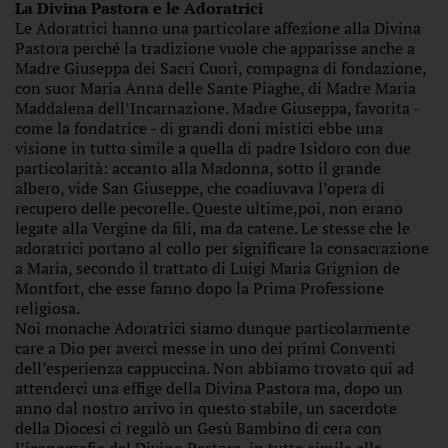
La Divina Pastora e le Adoratrici
Le Adoratrici hanno una particolare affezione alla Divina
Pastora perché la tradizione vuole che apparisse anche a
Madre Giuseppa dei Sacri Cuori, compagna di fondazione,
con suor Maria Anna delle Sante Piaghe, di Madre Maria
Maddalena dell’Incarnazione. Madre Giuseppa, favorita -
come la fondatrice - di grandi doni mistici ebbe una
visione in tutto simile a quella di padre Isidoro con due
particolarità: accanto alla Madonna, sotto il grande
albero, vide San Giuseppe, che coadiuvava l’opera di
recupero delle pecorelle. Queste ultime,poi, non erano
legate alla Vergine da fili, ma da catene. Le stesse che le
adoratrici portano al collo per significare la consacrazione
a Maria, secondo il trattato di Luigi Maria Grignion de
Montfort, che esse fanno dopo la Prima Professione
religiosa.
Noi monache Adoratrici siamo dunque particolarmente
care a Dio per averci messe in uno dei primi Conventi
dell’esperienza cappuccina. Non abbiamo trovato qui ad
attenderci una effige della Divina Pastora ma, dopo un
anno dal nostro arrivo in questo stabile, un sacerdote
della Diocesi ci regalò un Gesù Bambino di cera con
l’iconografia del Divino Pastore, in tutto simile alla