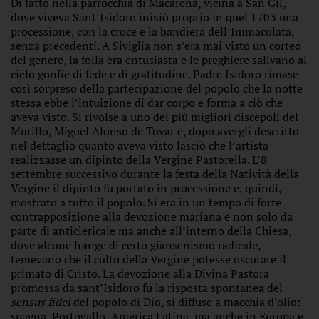
Di fatto nella parrocchia di Macarena, vicina a San Gil,
dove viveva Sant’Isidoro iniziò proprio in quel 1703 una
processione, con la croce e la bandiera dell’Immacolata,
senza precedenti. A Siviglia non s’era mai visto un corteo
del genere, la folla era entusiasta e le preghiere salivano al
cielo gonfie di fede e di gratitudine. Padre Isidoro rimase
così sorpreso della partecipazione del popolo che la notte
stessa ebbe l’intuizione di dar corpo e forma a ciò che
aveva visto. Si rivolse a uno dei più migliori discepoli del
Murillo, Miguel Alonso de Tovar e, dopo avergli descritto
nel dettaglio quanto aveva visto lasciò che l’artista
realizzasse un dipinto della Vergine Pastorella. L’8
settembre successivo durante la festa della Natività della
Vergine il dipinto fu portato in processione e, quindi,
mostrato a tutto il popolo. Si era in un tempo di forte
contrapposizione alla devozione mariana e non solo da
parte di anticlericale ma anche all’interno della Chiesa,
dove alcune frange di certo giansenismo radicale,
temevano che il culto della Vergine potesse oscurare il
primato di Cristo. La devozione alla Divina Pastora
promossa da sant’Isidoro fu la risposta spontanea del
sensus fidei
del popolo di Dio, si diffuse a macchia d’olio:
spagna, Portogallo, America Latina, ma anche in Europa e