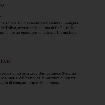
vo
a
a ad Assisi - pressoché sconosciuta - inaugura
 dell'olivo, ovvero la Madonna della Pace. Una
 con la nostra epoca post-moderna. Un mistero
sione
icolare di un'artista contemporanea: Stefania
re a Maria, dal basso, dalle brutture di questa
 volo di compassione e di speranza.