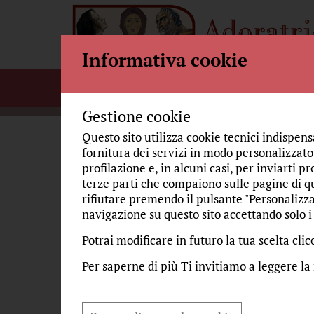
Informativa cookie
Home
Per incontrarci
Bellezza
Gestione cookie
Questo sito utilizza cookie tecnici indispens
fornitura dei servizi in modo personalizzato,
profilazione e, in alcuni casi, per inviarti pr
S
EDUCARE LO SGUARDO
terze parti che compaiono sulle pagine di qu
rifiutare premendo il pulsante "Personalizza
navigazione su questo sito accettando solo i 
IL VOLTO DEL BELLISSIMO
Potrai modificare in futuro la tua scelta cl
L'ANGOLO DELLA MUSICA
Per saperne di più Ti invitiamo a leggere la
STORIE MARIANE E SIMBOLI