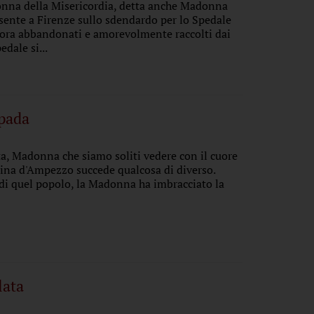
onna della Misericordia, detta anche Madonna
esente a Firenze sullo sdendardo per lo Spedale
lora abbandonati e amorevolmente raccolti dai
dale si...
spada
ta, Madonna che siamo soliti vedere con il cuore
tina d'Ampezzo succede qualcosa di diverso.
e di quel popolo, la Madonna ha imbracciato la
lata