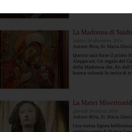
La Madonna di Said
sabato 24 dicembre 2016
Autore:
Riva, Sr. Maria Glori
Questo sarà forse il primo N
Aleppo est. Un regalo del Ci
della Madonna che, fin dall'i
buona volontà la recita di tre
La Mater Misericorid
giovedì 24 marzo 2016
Autore:
Riva, Sr. Maria Glori
Una statua lignea bellissima
realizza copie di Statue lig