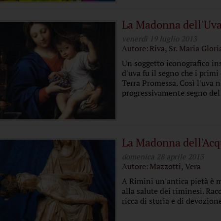
La Madonna dell'Uv
venerdì 19 luglio 2013
Autore:
Riva, Sr. Maria Glori
Un soggetto iconografico in
d'uva fu il segno che i prim
Terra Promessa. Così l'uva ne
progressivamente segno del 
La Madonna dell'Ac
domenica 28 aprile 2013
Autore:
Mazzotti, Vera
A Rimini un'antica pietà è m
alla salute dei riminesi. Ra
ricca di storia e di devozion