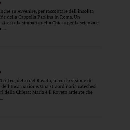
a
nche su Avvenire, per raccontare dell'insolita
ide della Cappella Paolina in Roma. Un
 attesta la simpatia della Chiesa per la scienza e
o...
a
rittco, detto del Roveto, in cui la visione di
 dell'Incarnazione. Una straordinaria catechesi
dri della Chiesa: Maria è il Roveto ardente che
..