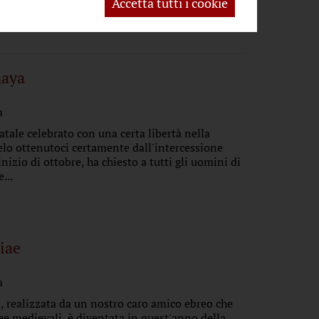
Accetta tutti i cookie
naya
a
atale celebrato con una certa libertà nella
elo ottenutoci certamente dall'intercessione
nizio di ottobre, ha chiesto a tutti gli uomini di
...
iae
a
, realizzata da un nostro caro amico ebreo che
nee medievali, è diventata in quest'anno della