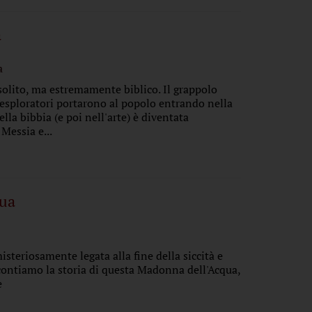
a
a
solito, ma estremamente biblico. Il grappolo
i esploratori portarono al popolo entrando nella
lla bibbia (e poi nell'arte) è diventata
Messia e...
qua
isteriosamente legata alla fine della siccità e
ccontiamo la storia di questa Madonna dell'Acqua,
e