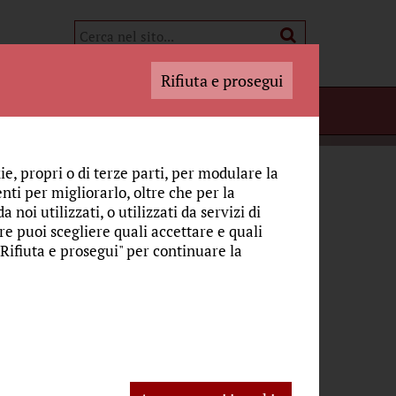
Rifiuta e prosegui
i Adoratori
BELLEZZA
STORIE MARIANE E SIMBOLI
ie, propri o di terze parti, per modulare la
nti per migliorarlo, oltre che per la
 noi utilizzati, o utilizzati da servizi di
Pagina 2
re puoi scegliere quali accettare e quali
"Rifiuta e prosegui" per continuare la
ione Eucaristica
 sia difficile il cammino di Papa Francesco,
a piena di contraddizioni. Così vogliamo