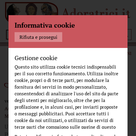
Informativa cookie
Menù
Rifiuta e prosegui
SPIRITUALITÀ
I NOSTRI SANTI
I MARTIRI ARMENI
Gestione cookie
Questo sito utilizza cookie tecnici indispensabili
per il suo corretto funzionamento. Utilizza inoltre
I martiri armeni
cookie, propri o di terze parti, per modulare la
fornitura dei servizi in modo personalizzato,
consentendoci di analizzare l'uso del sito da parte
degli utenti per migliorarlo, oltre che per la
venerdì 25 ottobre 2019
profilazione e, in alcuni casi, per inviarti proposte
Autore:
sr Maria Gloria, Riva
Fonte:
o messaggi pubblicitari. Puoi accettare tutti i
Messaggero Sant'Antonio
cookie da noi utilizzati, o utilizzati da servizi di
Un martirio dimenticato. Fu cruento a tal punto da
terze parti che compaiono sulle pagine di questo
parere leggendario. Più che la fede è l'arte a
sito, premendo il pulsante "Accetta tutti i cookie"