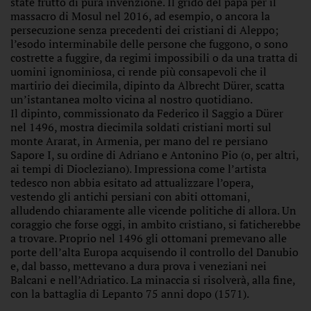
state frutto di pura invenzione. Il grido del papa per il
massacro di Mosul nel 2016, ad esempio, o ancora la
persecuzione senza precedenti dei cristiani di Aleppo;
l’esodo interminabile delle persone che fuggono, o sono
costrette a fuggire, da regimi impossibili o da una tratta di
uomini ignominiosa, ci rende più consapevoli che il
martirio dei diecimila, dipinto da Albrecht Dürer, scatta
un’istantanea molto vicina al nostro quotidiano.
Il dipinto, commissionato da Federico il Saggio a Dürer
nel 1496, mostra diecimila soldati cristiani morti sul
monte Ararat, in Armenia, per mano del re persiano
Sapore I, su ordine di Adriano e Antonino Pio (o, per altri,
ai tempi di Diocleziano). Impressiona come l’artista
tedesco non abbia esitato ad attualizzare l’opera,
vestendo gli antichi persiani con abiti ottomani,
alludendo chiaramente alle vicende politiche di allora. Un
coraggio che forse oggi, in ambito cristiano, si faticherebbe
a trovare. Proprio nel 1496 gli ottomani premevano alle
porte dell’alta Europa acquisendo il controllo del Danubio
e, dal basso, mettevano a dura prova i veneziani nei
Balcani e nell’Adriatico. La minaccia si risolverà, alla fine,
con la battaglia di Lepanto 75 anni dopo (1571).