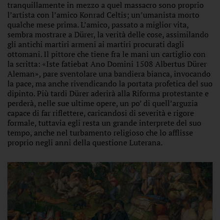
tranquillamente in mezzo a quel massacro sono proprio
l’artista con l’amico Konrad Celtis; un’umanista morto
qualche mese prima. L’amico, passato a miglior vita,
sembra mostrare a Dürer, la verità delle cose, assimilando
gli antichi martiri armeni ai martiri procurati dagli
ottomani. Il pittore che tiene fra le mani un cartiglio con
la scritta: «Iste fatiebat Ano Domini 1508 Albertus Dürer
Aleman», pare sventolare una bandiera bianca, invocando
la pace, ma anche rivendicando la portata profetica del suo
dipinto. Più tardi Dürer aderirà alla Riforma protestante e
perderà, nelle sue ultime opere, un po’ di quell’arguzia
capace di far riflettere, caricandosi di severità e rigore
formale, tuttavia egli resta un grande interprete del suo
tempo, anche nel turbamento religioso che lo afflisse
proprio negli anni della questione Luterana.