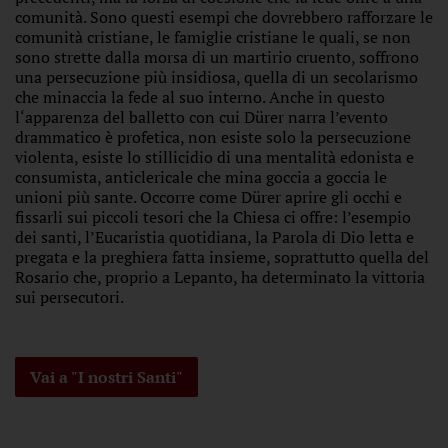
comunità. Sono questi esempi che dovrebbero rafforzare le
comunità cristiane, le famiglie cristiane le quali, se non
sono strette dalla morsa di un martirio cruento, soffrono
una persecuzione più insidiosa, quella di un secolarismo
che minaccia la fede al suo interno. Anche in questo
l‘apparenza del balletto con cui Dürer narra l’evento
drammatico è profetica, non esiste solo la persecuzione
violenta, esiste lo stillicidio di una mentalità edonista e
consumista, anticlericale che mina goccia a goccia le
unioni più sante. Occorre come Dürer aprire gli occhi e
fissarli sui piccoli tesori che la Chiesa ci offre: l’esempio
dei santi, l’Eucaristia quotidiana, la Parola di Dio letta e
pregata e la preghiera fatta insieme, soprattutto quella del
Rosario che, proprio a Lepanto, ha determinato la vittoria
sui persecutori.
Vai a "I nostri Santi"