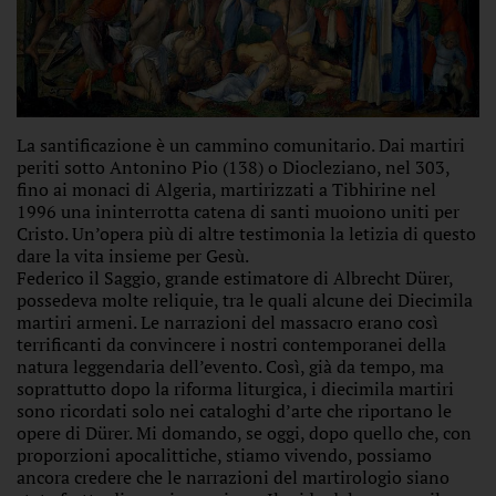
La santificazione è un cammino comunitario. Dai martiri
periti sotto Antonino Pio (138) o Diocleziano, nel 303,
fino ai monaci di Algeria, martirizzati a Tibhirine nel
1996 una ininterrotta catena di santi muoiono uniti per
Cristo. Un’opera più di altre testimonia la letizia di questo
dare la vita insieme per Gesù.
Federico il Saggio, grande estimatore di Albrecht Dürer,
possedeva molte reliquie, tra le quali alcune dei Diecimila
martiri armeni. Le narrazioni del massacro erano così
terrificanti da convincere i nostri contemporanei della
natura leggendaria dell’evento. Così, già da tempo, ma
soprattutto dopo la riforma liturgica, i diecimila martiri
sono ricordati solo nei cataloghi d’arte che riportano le
opere di Dürer. Mi domando, se oggi, dopo quello che, con
proporzioni apocalittiche, stiamo vivendo, possiamo
ancora credere che le narrazioni del martirologio siano