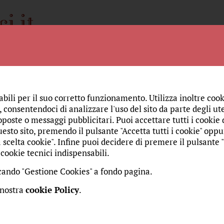
Spiritualità
Storia
Amici
Chi siamo
Monac
SPIRITUALITÀ
L'ADORAZIO
abili per il suo corretto funzionamento. Utilizza inoltre cook
 consentendoci di analizzare l'uso del sito da parte degli ute
Eucaristia, presenza di croce
oposte o messaggi pubblicitari. Puoi accettare tutti i cookie da
esto sito, premendo il pulsante "Accetta tutti i cookie" oppu
 scelta cookie". Infine puoi decidere di premere il pulsante 
cookie tecnici indispensabili.
to 19 aprile 2014
re:
Mazzanti, Giulia
Curatore:
Riva, Sr. Maria Gloria
Fonte:
iccando "Gestione Cookies" a fondo pagina.
breve riflessione sul "pane" più famoso del mondo. Un pa
 nostra
cookie Policy
.
è il pane degli angeli. Un pane che ha nutrito santi e mart