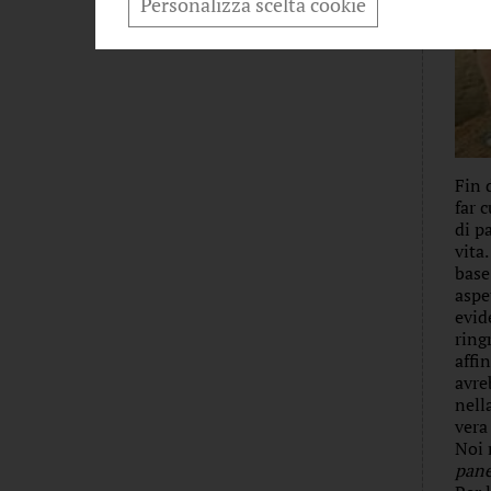
Personalizza scelta cookie
I NOSTRI SANTI
Fin 
far 
di p
vita
base
aspe
evid
ring
affi
avre
nell
vera
Noi 
pan