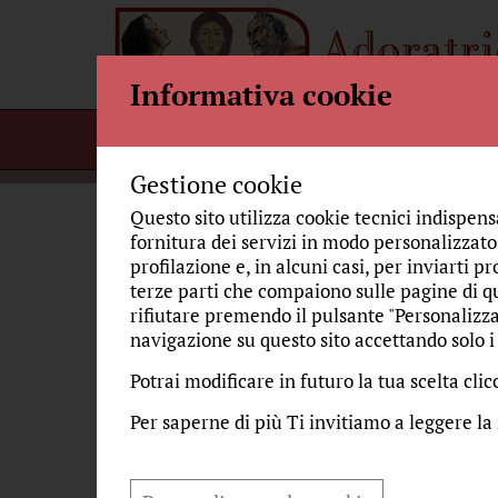
Informativa cookie
Home
Per incontrarci
Bellezza
Gestione cookie
Questo sito utilizza cookie tecnici indispens
fornitura dei servizi in modo personalizzato,
L’
profilazione e, in alcuni casi, per inviarti pr
L'ADORAZIONE
terze parti che compaiono sulle pagine di qu
rifiutare premendo il pulsante "Personalizza
navigazione su questo sito accettando solo i 
SANT'AGOSTINO
saba
Auto
Potrai modificare in futuro la tua scelta cl
I NOSTRI AUTORI
Una 
Per saperne di più Ti invitiamo a leggere la
noi 
CORSO BIBLICO