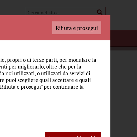
Rifiuta e prosegui
i Adoratori
NE
L’EUCARISTIA, PRESENZA DI CROCE E DI GLORIA
ie, propri o di terze parti, per modulare la
nti per migliorarlo, oltre che per la
 e di gloria
 noi utilizzati, o utilizzati da servizi di
re puoi scegliere quali accettare e quali
"Rifiuta e prosegui" per continuare la
CulturaCattolica.it
ne che ha radici profonde, un pane che per
iri di ogni tempo.