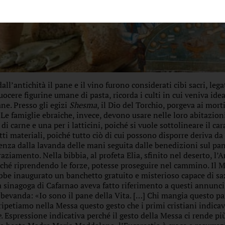
dall’antichità il pane e il vino furono considerati cibi sacri, leg
cuocere figurine umane di pasta, ricorda i culti in cui veniva 
ane. Presso gli egizi
Shesma
, il Dio del Torchio, porgeva ai mor
. Le famiglie ebraiche, invece, devono usare nelle loro abitazioni 
 di carne e una per i latticini, poiché si vuole sottolineare il ca
tti materiali, poiché tutto ciò di cui possono disporre deriva da
enza dalla lavanda delle mani seguita dalle benedizioni sul pa
raziamento. Nella bibbia, al profeta Elia, sfinito nel deserto, l
nché riprendendo le forze, potesse proseguire nel cammino. Il Me
bbe inaugurato un banchetto gratuito e misterioso capace di saz
a sinagoga di Cafarnao aveva fatto riferimento a questi annunci
 bevanda: «Io sono il pane della Vita. […] Chi mangia questo pa
ripetiamo nella Messa questo gesto che i primi cristiani indic
e
. Espressione indicativa perché il gesto della Messa ci rende più