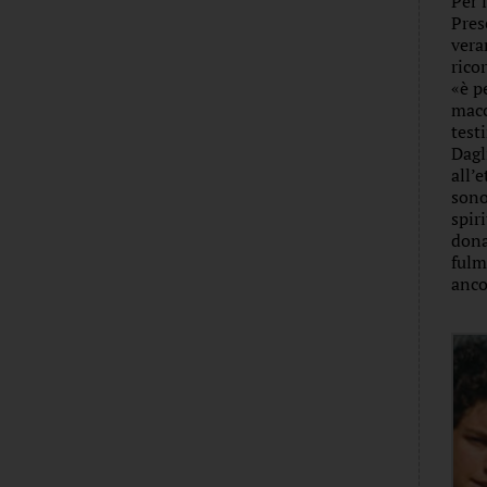
Per 
Pres
vera
rico
«è p
macc
test
Dagl
all’
sono
spir
dona
fulm
anco