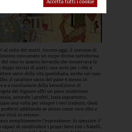
Accetta tutti i cookie
ati al culto dei morti. Ancora oggi, il costume di
idealmente consumato un corpo divino sottoforma
ti del vino in quanto bevanda che conservava la
doppi servizi di piatti: una serie per i cibi a
rattere sacro della vita quotidiana, anche nei suoi
 Dio. Il carattere sacro del pane è messo in
ne e a conclusione della benedizione di
’Angelo del Signore offrì un pane misterioso
ssia, secondo i profeti, Isaia soprattutto,
iare una volta per sempre i veri credenti. Gesù
 profetici additando se stesso come vero cibo e
ne vivrà in eterno».
avano semplicemente l’espressione:
lo spezzare il
 capaci di condividere i propri beni con i fratelli.