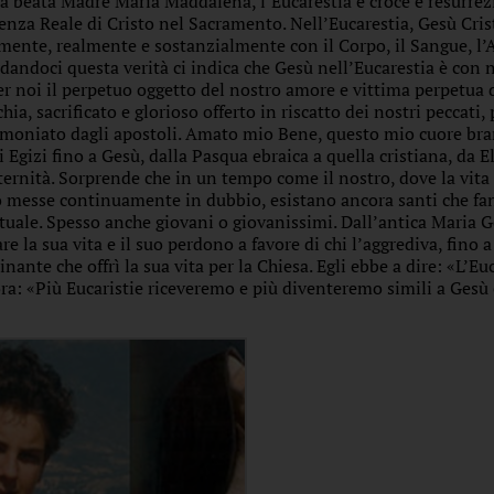
la beata Madre Maria Maddalena, l’Eucarestia è croce e resurre
enza Reale di Cristo nel Sacramento. Nell’Eucarestia, Gesù Crist
mente, realmente e sostanzialmente con il Corpo, il Sangue, l
rdandoci questa verità ci indica che Gesù nell’Eucarestia è con 
er noi il perpetuo oggetto del nostro amore e vittima perpetua d
hia, sacrificato e glorioso offerto in riscatto dei nostri peccati
imoniato dagli apostoli. Amato mio Bene, questo mio cuore br
i Egizi fino a Gesù, dalla Pasqua ebraica a quella cristiana, da E
eternità. Sorprende che in un tempo come il nostro, dove la vita 
 messe continuamente in dubbio, esistano ancora santi che fan
ituale. Spesso anche giovani o giovanissimi. Dall’antica Maria Gor
re la sua vita e il suo perdono a favore di chi l’aggrediva, fino
inante che offrì la sua vita per la Chiesa. Egli ebbe a dire: «L’Eu
ra: «Più Eucaristie riceveremo e più diventeremo simili a Gesù 