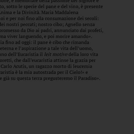
zione, è memoriale della passione del Signore e
o, sotto le specie del pane e del vino, è presente
’Anima e la Divinità. Maria Maddalena
noi e per noi fino alla consumazione dei secoli:
ei nostri peccati; nostro cibo; Agnello senza
, promesso da Dio ai padri, annunciato dai profeti,
ama viver languendo, e poi morire amando».
lia fino ad oggi: il pane è cibo che rimanda
eterna e l’aspirazione a tale vita dell’uomo,
no dell’Eucaristia il
leit motive
della loro vita
etti, che dall’eucaristia attinse la grazia per
 a Carlo Acutis, un ragazzo morto di leucemia
caristia è la mia autostrada per il Cielo!» e
e già su questa terra pregusteremo il Paradiso».