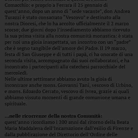
Comacchio: e proprio a Ferrara il 25 gennaio di
quest’anno, dopo un anno di “sede vacante”, don Andrea
Turazzi è stato consacrato “Vescovo” e destinato alla
nostra Diocesi, che lo ha accolto ufficialmente il 2 marzo
scorso; due giorni dopo l’insediamento abbiamo ricevuto
la sua prima visita alla nostra comunità monastica: è stata
per noi una gioia inaspettata, un incontro con un “padre”
che è segno tangibile dell’amore del Padre. Il 19 marzo,
festa di San Giuseppe e di tutti i papà, ci ha onorate di una
seconda visita, accompagnato dai suoi collaboratori, e ha
incontrato i partecipanti alla catechesi parrocchiale del
mercoledì.
Nelle ultime settimane abbiamo avuto la gioia di
incontrare anche mons. Giovanni Tani, vescovo di Urbino,
e mons. Edoardo Cerrato, vescovo di Ivrea, grazie ai quali
abbiamo vissuto momenti di grande comunione umana e
spirituale.
…nelle ricorrenze della nostra Comunità:
quest’anno ricordiamo i 200 anni dal ritorno della Beata
Maria Maddalena dell’Incarnazione dall’esilio di Firenze e
dalla pubblicazione del Direttorio dell’Ordine delle