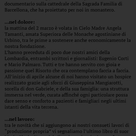
documentario sulla cattedrale della Sagrada Familia di
Barcellona, che ha proiettato per noi in monastero.
…nel dolore:
la mattina del 2 marzo è volata in Cielo Madre Angela
Tamanti, amata Superiora delle Monache agostiniane di
Urbino, tra le prime a sostenere anche economicamente la
nostra fondazione.
L’hanno preceduta di poco due nostri amici della
Lombardia, entrambi scrittori e giornalisti: Eugenio Corti
e Mario Palmaro. Tutti e tre hanno servito con gioia e
passione quel Risorto che ora contemplano faccia a faccia.
All’inizio di aprile alcune di noi hanno visitato un hospice
realizzato grazie agli sforzi di Giuseppina Mangiarotti,
sorella di don Gabriele, e della sua famiglia: una struttura
immersa nel verde, curata affinché ogni particolare possa
dare senso e conforto a pazienti e famigliari negli ultimi
istanti della vita terrena.
…nel lavoro:
tra le novità che si aggiungono ai nostri consueti lavori di
“produzione propria” vi segnaliamo l’ultimo libro di suor