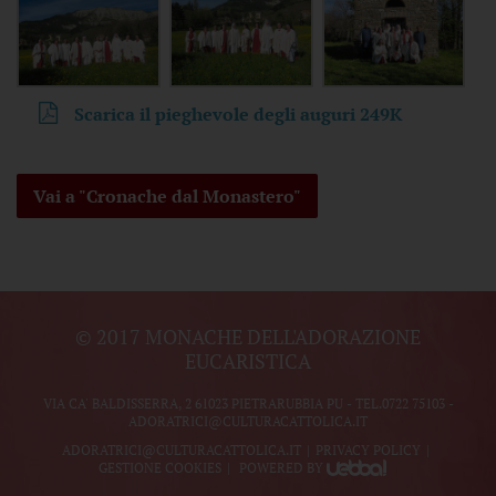
Scarica il pieghevole degli auguri
249K
Vai a "Cronache dal Monastero"
© 2017 MONACHE DELL'ADORAZIONE
EUCARISTICA
VIA CA' BALDISSERRA, 2 61023 PIETRARUBBIA PU - TEL.
0722 75103
-
ADORATRICI@CULTURACATTOLICA.IT
ADORATRICI@CULTURACATTOLICA.IT
PRIVACY POLICY
GESTIONE COOKIES
POWERED BY