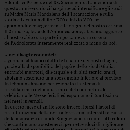
Adoratrici Perpetue del SS. Sacramento. La memoria di
questo anniversario ci ha spinte ad intensificare gli studi
su Madre Maria Maddalena dell’Incarnazione e sulla
storia e la cultura di fine ‘700 e inizio ‘800, per
approfondire maggiormente le origini del nostro carisma.
Il 25 marzo, festa dell’Annunciazione, abbiamo aggiunto
al nostro abito una parte importante: una corona
dell’Addolorata interamente realizzata a mano da noi.
…nei disagi economici:
a gennaio abbiamo rifatto le tubature dei nostri bagni;
grazie alla disponibilità del papà e dello zio di Giulia,
entrambi muratori, di Pasquale e di altri tecnici amici,
abbiamo sostenuto una spesa molto inferiore al previsto.
In febbraio abbiamo perfezionato il sistema di
riscaldamento del monastero e del coro nel quale
celebriamo le Messe feriali ed esponiamo il Santissimo
nei mesi invernali.
In questo mese di aprile sono invece ripresi i lavori di
ristrutturazione della nostra foresteria, interrotti a causa
della mancanza di fondi. Ringraziamo di cuore tutti coloro
che continuano a sostenerci, permettendoci di migliorare
gli ambienti per l’accoglienza. Gli operai del luogo sono di