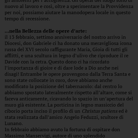
nuovo al lavoro e così, oltre a sperimentare la Provvidenza
per noi, possiamo aiutare la manodopera locale in questo
tempo di recessione.
…nella Bellezza delle opere d’arte:
il 13 febbraio, settimo anniversario del nostro arrivo in
Diocesi, don Gabriele ci ha donato una meravigliosa icona
russa del XVI secolo raffigurante Maria, Gioia di tutti gli
afflitti, e una scultura in legno d’ulivo che riproduce il re
Davide con la cetra. Questo dono ci ha ricordato
l’importanza di gioire e di dare lode a Dio anche nei
disagi! Entrambe le opere provengono dalla Terra Santa e
sono state collocate in coro, dove abbiamo anche
modificato la posizione del tabernacolo: dal centro lo
abbiamo spostato lateralmente rispetto all’altare, come si
faceva anticamente, ricavando lo spazio in un’apertura del
muro già esistente. La porticina in legno massiccio del
ciborio porta inciso il profilo di un
Christus patiens
ed è
stata realizzata dall’amico Angelo Feduzzi, scultore di
Lunano.
In febbraio abbiamo avuto la fortuna di ospitare don
Massimo Manservigi, autore di uno splendido