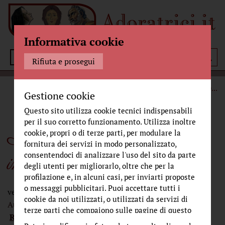
Informativa cookie
Menù
Rifiuta e prosegui
STORIA
CRONACHE DAL MONASTERO
IL BELLISSIMO
...
Gestione cookie
Questo sito utilizza cookie tecnici indispensabili
per il suo corretto funzionamento. Utilizza inoltre
Il Bellissimo cammina
cookie, propri o di terze parti, per modulare la
fornitura dei servizi in modo personalizzato,
in mezzo a noi
consentendoci di analizzare l'uso del sito da parte
degli utenti per migliorarlo, oltre che per la
profilazione e, in alcuni casi, per inviarti proposte
o messaggi pubblicitari. Puoi accettare tutti i
venerdì 18 aprile 2014
cookie da noi utilizzati, o utilizzati da servizi di
Autore:
Abis, Sr. Maria Irene
Curatore:
terze parti che compaiono sulle pagine di questo
Riva, Sr. Maria Gloria
Fonte:
CulturaCattolica.it
sito, premendo il pulsante "Accetta tutti i cookie"