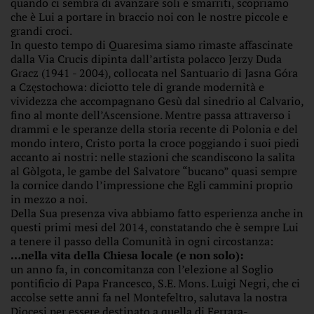
quando ci sembra di avanzare soli e smarriti, scopriamo
che è Lui a portare in braccio noi con le nostre piccole e
grandi croci.
In questo tempo di Quaresima siamo rimaste affascinate
dalla Via Crucis dipinta dall’artista polacco Jerzy Duda
Gracz (1941 - 2004), collocata nel Santuario di Jasna Góra
a Częstochowa: diciotto tele di grande modernità e
vividezza che accompagnano Gesù dal sinedrio al Calvario,
fino al monte dell’Ascensione. Mentre passa attraverso i
drammi e le speranze della storia recente di Polonia e del
mondo intero, Cristo porta la croce poggiando i suoi piedi
accanto ai nostri: nelle stazioni che scandiscono la salita
al Gòlgota, le gambe del Salvatore “bucano” quasi sempre
la cornice dando l’impressione che Egli cammini proprio
in mezzo a noi.
Della Sua presenza viva abbiamo fatto esperienza anche in
questi primi mesi del 2014, constatando che è sempre Lui
a tenere il passo della Comunità in ogni circostanza:
…nella vita della Chiesa locale (e non solo):
un anno fa, in concomitanza con l’elezione al Soglio
pontificio di Papa Francesco, S.E. Mons. Luigi Negri, che ci
accolse sette anni fa nel Montefeltro, salutava la nostra
Diocesi per essere destinato a quella di Ferrara-