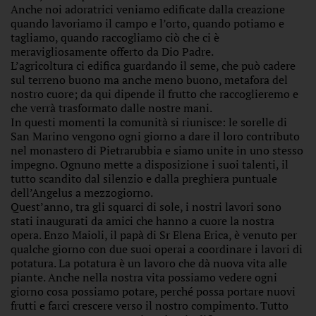
Anche noi adoratrici veniamo edificate dalla creazione
quando lavoriamo il campo e l’orto, quando potiamo e
tagliamo, quando raccogliamo ciò che ci è
meravigliosamente offerto da Dio Padre.
L’agricoltura ci edifica guardando il seme, che può cadere
sul terreno buono ma anche meno buono, metafora del
nostro cuore; da qui dipende il frutto che raccoglieremo e
che verrà trasformato dalle nostre mani.
In questi momenti la comunità si riunisce: le sorelle di
San Marino vengono ogni giorno a dare il loro contributo
nel monastero di Pietrarubbia e siamo unite in uno stesso
impegno. Ognuno mette a disposizione i suoi talenti, il
tutto scandito dal silenzio e dalla preghiera puntuale
dell’Angelus a mezzogiorno.
Quest’anno, tra gli squarci di sole, i nostri lavori sono
stati inaugurati da amici che hanno a cuore la nostra
opera. Enzo Maioli, il papà di Sr Elena Erica, è venuto per
qualche giorno con due suoi operai a coordinare i lavori di
potatura. La potatura è un lavoro che dà nuova vita alle
piante. Anche nella nostra vita possiamo vedere ogni
giorno cosa possiamo potare, perché possa portare nuovi
frutti e farci crescere verso il nostro compimento. Tutto