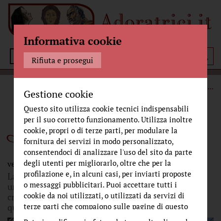
Informativa cookie
Menù
Rifiuta e prosegui
STORIA
CRONACHE DAL MONASTERO
IL LAVORO CHE
...
Gestione cookie
Questo sito utilizza cookie tecnici indispensabili
per il suo corretto funzionamento. Utilizza inoltre
Il lavoro che edifica
cookie, propri o di terze parti, per modulare la
fornitura dei servizi in modo personalizzato,
consentendoci di analizzare l'uso del sito da parte
degli utenti per migliorarlo, oltre che per la
venerdì 30 gennaio 2026
profilazione e, in alcuni casi, per inviarti proposte
La frequenza dell’uomo è la frequenza della terra:
o messaggi pubblicitari. Puoi accettare tutti i
una simbiosi materiale e spirituale, che nasce,
cookie da noi utilizzati, o utilizzati da servizi di
cresce, feconda e muore quando tutto è compiuto,
quando tutto è maturato, dato ed offerto.
terze parti che compaiono sulle pagine di questo
sito, premendo il pulsante "Accetta tutti i cookie"