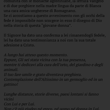
comunità con le monache agostiniane, la lettura Vangelo
e di due preghiere nella madre lingua da parte di Blanca
una cara amica ungherese di Romagnano.
Se ci accostiamo a questo avvenimento con gli occhi della
fede è impossibile non scorgere in esso il disegno di Dio
nella storia di questa “giovane donna”.
Il Signore ha dato una conferma a lei rimanendogli fedele,
lei ha dato una testimonianza a noi con la sua totale
adesione a Cristo.
A lungo hai atteso questo momento.
Eppure, Gli sei stata vicina con la tua presenza,
mentre ti dedicavi alla cura dell’orto, del giardino e degli
animali.
Il tuo fare umile e grato diventava preghiera.
Contemplazione dell’Altissimo in un germoglio ed in un
gattino!
Lunghe distanze, storie diverse, paesi lontani si fanno
vicini
Con Lui e per Lui.
Non c’è più giudeo né greco, né uomo né donna in Lui.