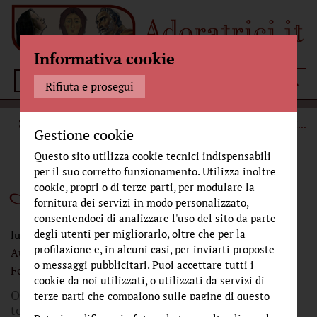
Informativa cookie
Menù
Rifiuta e prosegui
STORIA
CRONACHE DAL MONASTERO
IL MIRACOLO DI
...
Gestione cookie
Questo sito utilizza cookie tecnici indispensabili
per il suo corretto funzionamento. Utilizza inoltre
Il miracolo di Adriana
cookie, propri o di terze parti, per modulare la
fornitura dei servizi in modo personalizzato,
consentendoci di analizzare l'uso del sito da parte
degli utenti per migliorarlo, oltre che per la
lunedì 14 giugno 2010
profilazione e, in alcuni casi, per inviarti proposte
Autore:
Bagotta, Sonia
Curatore:
Riva, Sr. Maria Gloria
o messaggi pubblicitari. Puoi accettare tutti i
Fonte:
CulturaCattolica.it
cookie da noi utilizzati, o utilizzati da servizi di
Ogni nostra storia è un miracolo, ogni giorno lo
terze parti che compaiono sulle pagine di questo
tocchiamo con mano.
sito, premendo il pulsante "Accetta tutti i cookie"