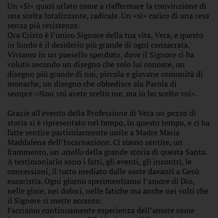
Un «Sì» quasi urlato come a riaffermare la convinzione di
una scelta totalizzante, radicale. Un «sì» carico di una resa
senza più resistenze.
Ora Cristo è l’unico Signore della tua vita, Vera, e questo
in fondo è il desiderio più grande di ogni consacrata.
Viviamo in un paesello sperduto, dove il Signore ci ha
voluto secondo un disegno che solo lui conosce, un
disegno più grande di noi, piccola e giovane comunità di
monache, un disegno che obbedisce ala Parola di
sempre:«Non voi avete scelto me, ma io ho scelto voi».
Grazie all'evento della Professione di Vera un pezzo di
storia si è ripresentato nel tempo, in questo tempo, e ci ha
fatte sentire particolarmente unite a Madre Maria
Maddalena dell’Incarnazione. Ci siamo sentite, un
frammento, un
anello
della grande storia di questa Santa.
A testimoniarlo sono i fatti, gli eventi, gli incontri, le
conversioni, il tutto mediato dalle soste davanti a Gesù
eucaristia. Ogni giorno sperimentiamo l’amore di Dio,
nelle gioie, nei dolori, nelle fatiche ma anche nei volti che
il Signore ci mette accanto.
Facciamo continuamente esperienza dell’amore come