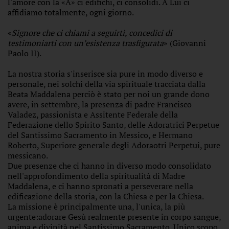
l'amore con la «A» ci edifichi, ci consolidi. A Lui ci
affidiamo totalmente, ogni giorno.
«
Signore che ci chiami a seguirti, concedici di
testimoniarti con un’esistenza trasfigurata
» (Giovanni
Paolo II).
La nostra storia s'inserisce sia pure in modo diverso e
personale, nei solchi della via spirituale tracciata dalla
Beata Maddalena perciò è stato per noi un grande dono
avere, in settembre, la presenza di padre Francisco
Valadez, passionista e Assitente Federale della
Federazione dello Spirito Santo, delle Adoratrici Perpetue
del Santissimo Sacramento in Messico, e Hermano
Roberto, Superiore generale degli Adoraotri Perpetui, pure
messicano.
Due presenze che ci hanno in diverso modo consolidato
nell'approfondimento della spiritualità di Madre
Maddalena, e ci hanno spronati a perseverare nella
edificazione della storia, con la Chiesa e per la Chiesa.
La missione è principalmente una, l'unica, la più
urgente:adorare Gesù realmente presente in corpo sangue,
anima e divinità nel Santissimo Sacramento. Unico scopo