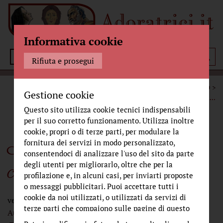
Informativa cookie
Menù
Rifiuta e prosegui
STORIA
CRONACHE DAL MONASTERO
Gestione cookie
NACQUE IL TUO NOME
...
Questo sito utilizza cookie tecnici indispensabili
per il suo corretto funzionamento. Utilizza inoltre
cookie, propri o di terze parti, per modulare la
Nacque il tuo nome da
fornitura dei servizi in modo personalizzato,
consentendoci di analizzare l'uso del sito da parte
ciò che fissavi
degli utenti per migliorarlo, oltre che per la
profilazione e, in alcuni casi, per inviarti proposte
o messaggi pubblicitari. Puoi accettare tutti i
cookie da noi utilizzati, o utilizzati da servizi di
venerdì 1 novembre 2013
terze parti che compaiono sulle pagine di questo
Autore:
suor Maria Maddalena, Bagotta
Curatore:
sito, premendo il pulsante "Accetta tutti i cookie"