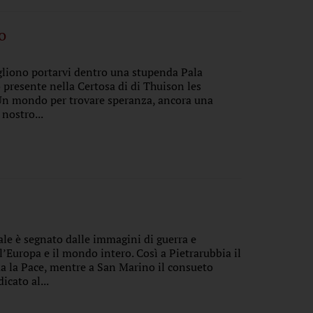
o
ogliono portarvi dentro una stupenda Pala
 presente nella Certosa di di Thuison les
 Un mondo per trovare speranza, ancora una
 nostro...
ale è segnato dalle immagini di guerra e
l’Europa e il mondo intero. Così a Pietrarubbia il
a la Pace, mentre a San Marino il consueto
icato al...