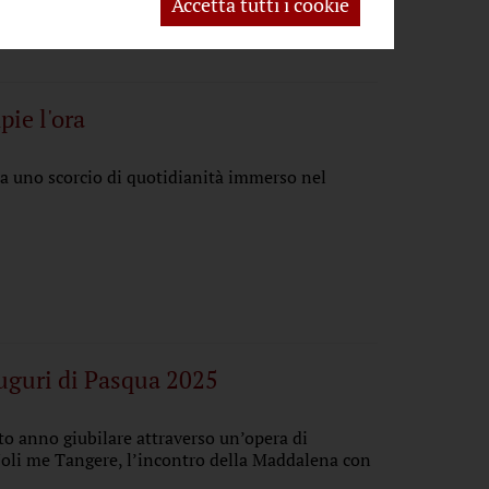
Accetta tutti i cookie
nord ed anche, in qualche modo, del globo
pie l'ora
ta uno scorcio di quotidianità immerso nel
auguri di Pasqua 2025
to anno giubilare attraverso un’opera di
Noli me Tangere, l’incontro della Maddalena con