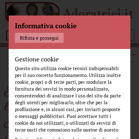
Informativa cookie
Menù
Rifiuta e prosegui
STORIA
CRONACHE DAL MONASTERO
Gestione cookie
SAN CARLO ACUTIS:
...
Questo sito utilizza cookie tecnici indispensabili
per il suo corretto funzionamento. Utilizza inoltre
cookie, propri o di terze parti, per modulare la
San Carlo Acutis:
fornitura dei servizi in modo personalizzato,
consentendoci di analizzare l'uso del sito da parte
l’amicizia con Madre
degli utenti per migliorarlo, oltre che per la
profilazione e, in alcuni casi, per inviarti proposte
o messaggi pubblicitari. Puoi accettare tutti i
Maria Gloria Riva e il
cookie da noi utilizzati, o utilizzati da servizi di
terze parti che compaiono sulle pagine di questo
suo “arrivo” a San
sito, premendo il pulsante "Accetta tutti i cookie"