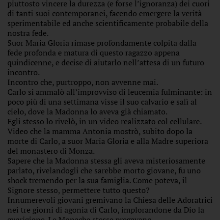
piuttosto vincere la durezza (e forse l’ignoranza) dei cuori
di tanti suoi contemporanei, facendo emergere la verità
sperimentabile ed anche scientificamente probabile della
nostra fede.
Suor Maria Gloria rimase profondamente colpita dalla
fede profonda e matura di questo ragazzo appena
quindicenne, e decise di aiutarlo nell’attesa di un futuro
incontro.
Incontro che, purtroppo, non avvenne mai.
Carlo si ammalò all’improvviso di leucemia fulminante: in
poco più di una settimana visse il suo calvario e salì al
cielo, dove la Madonna lo aveva già chiamato.
Egli stesso lo rivelò, in un video realizzato col cellulare.
Video che la mamma Antonia mostrò, subito dopo la
morte di Carlo, a suor Maria Gloria e alla Madre superiora
del monastero di Monza.
Sapere che la Madonna stessa gli aveva misteriosamente
parlato, rivelandogli che sarebbe morto giovane, fu uno
shock tremendo per la sua famiglia. Come poteva, il
Signore stesso, permettere tutto questo?
Innumerevoli giovani gremivano la Chiesa delle Adoratrici
nei tre giorni di agonia di Carlo, implorandone da Dio la
guarigione. Le Monache stesse pregavano