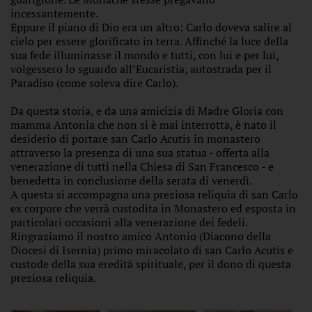
incessantemente.
Eppure il piano di Dio era un altro: Carlo doveva salire al
cielo per essere glorificato in terra. Affinché la luce della
sua fede illuminasse il mondo e tutti, con lui e per lui,
volgessero lo sguardo all’Eucaristia, autostrada per il
Paradiso (come soleva dire Carlo).
Da questa storia, e da una amicizia di Madre Gloria con
mamma Antonia che non si è mai interrotta, è nato il
desiderio di portare san Carlo Acutis in monastero
attraverso la presenza di una sua statua - offerta alla
venerazione di tutti nella Chiesa di San Francesco - e
benedetta in conclusione della serata di venerdì.
A questa si accompagna una preziosa reliquia di san Carlo
ex corpore che verrà custodita in Monastero ed esposta in
particolari occasioni alla venerazione dei fedeli.
Ringraziamo il nostro amico Antonio (Diacono della
Diocesi di Isernia) primo miracolato di san Carlo Acutis e
custode della sua eredità spirituale, per il dono di questa
preziosa reliquia.