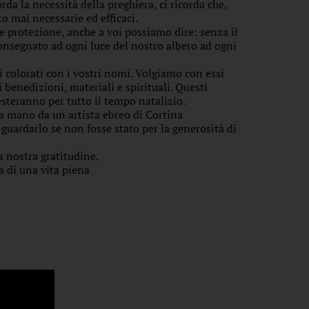
da la necessità della preghiera, ci ricorda che,
to mai necessarie ed efficaci.
 e protezione, anche a voi possiamo dire: senza il
onsegnato ad ogni luce del nostro albero ad ogni
ni colorati con i vostri nomi. Volgiamo con essi
i benedizioni, materiali e spirituali. Questi
esteranno per tutto il tempo natalizio.
 a mano da un artista ebreo di Cortina
ardarlo se non fosse stato per la generosità di
a nostra gratitudine.
a di una vita piena