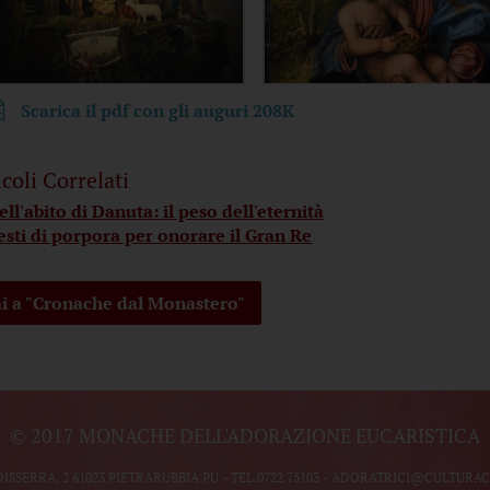
Scarica il pdf con gli auguri
208K
icoli Correlati
ell'abito di Danuta: il peso dell'eternità
esti di porpora per onorare il Gran Re
i a "Cronache dal Monastero"
© 2017 MONACHE DELL'ADORAZIONE EUCARISTICA
DISSERRA, 2 61023 PIETRARUBBIA PU - TEL.
0722 75103
-
ADORATRICI@CULTURACA