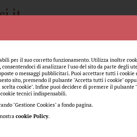
Spiritualità
Storia
Amici
Chi siamo
Monac
STORIA
CRONA
abili per il suo corretto funzionamento. Utilizza inoltre cook
 consentendoci di analizzare l'uso del sito da parte degli ute
n Natale sotto l'albero
oposte o messaggi pubblicitari. Puoi accettare tutti i cookie da
esto sito, premendo il pulsante "Accetta tutti i cookie" oppu
 scelta cookie". Infine puoi decidere di premere il pulsante 
cookie tecnici indispensabili.
edì 24 dicembre 2013
re:
Monache dell'Adorazione Eucaristica
Fonte:
CulturaCattoli
iccando "Gestione Cookies" a fondo pagina.
omunità è come un albero, cresce anche grazie agli amici
 nostra
cookie Policy
.
reghiera e con gli aiuti materiali e spirituali, il nostro aug
nti alla culla di Gesù Bambino! Buon Natale e Felice 201