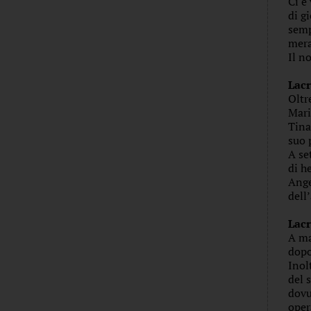
Ci è
di g
semp
mera
Il n
Lacr
Oltr
Mari
Tina
suo 
A se
di h
Ange
dell
Lacr
A ma
dopo
Inol
del 
dovu
oper