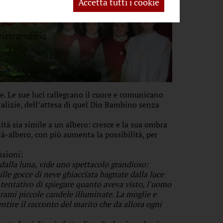
Accetta tutti i cookie
e. Le sue luci rallegrano il cuore e comunicano
alizie, dell’attesa di quel Dio Bambino senza
tà sia simile a un albero: cresce e la sua ombra
à-albero, con più aumenta la possibilità, per
ssioni:
dalla luna, vide uno spettacolo grandioso:
ille gocce di neve ghiacciata bagnate dalla luce
l tentativo di spiegare quanto aveva visto, l'uomo
 rami piccole candele illuminate. La moglie e
entire il racconto del marito che da allora ogni