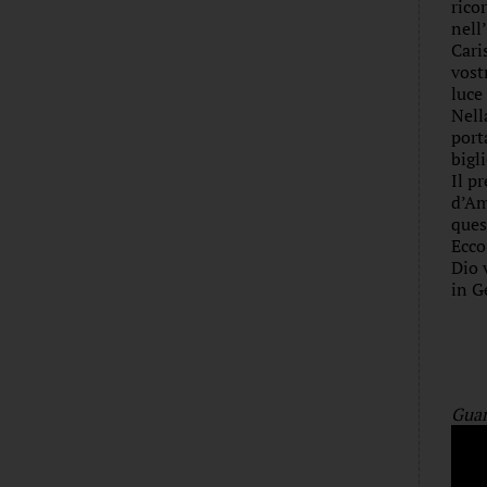
rico
nell
Cari
vost
luce
Nell
port
bigl
Il p
d’Am
ques
Ecco
Dio 
in G
Guar