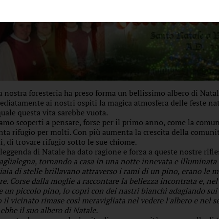
a nostra foresteria ha preso forma un bellissimo albero di Natal
diatamente ai nostri ospiti la magica atmosfera delle feste nat
quale questa vita sarebbe vuota.
iamo scoperti a pensare, forse per il primo anno, come la comuni
nta rifugio per molti. Con più aumenta la crescita della comunit
i, di trovare rifugio sotto le sue chiome.
leggenda di Natale ha dato ragione e forza a queste nostre rifle
aglialegna, tornando a casa in una notte innevata e illuminata 
iaia di stelle brillavano attraverso i rami di un pino, erano le m
re. Corse dalla moglie a raccontare la bellezza incontrata e, ne
e un piccolo pino, lo coprì con dei nastri bianchi adagiando sui
o il vicinato rimase così meravigliata nel vedere l'albero e nel s
 ebbe il suo albero di Natale.