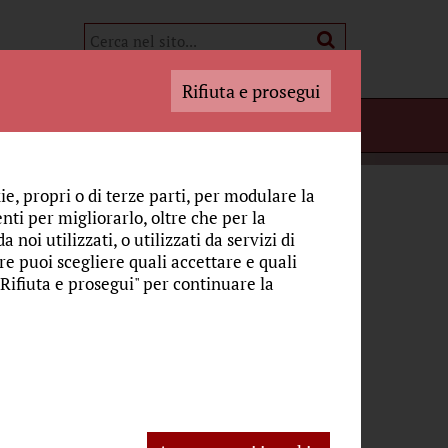
Rifiuta e prosegui
i Adoratori
CHE DAL MONASTERO
UN NATALE SOTTO L'ALBERO
ie, propri o di terze parti, per modulare la
nti per migliorarlo, oltre che per la
 noi utilizzati, o utilizzati da servizi di
re puoi scegliere quali accettare e quali
"Rifiuta e prosegui" per continuare la
ca.it
. A tutti voi, che ci avete accompagnato con
urio e il nostro ricordo: sotto l'albero e
4!