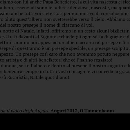
rdiamo con lui anche Papa Benedetto, la cui vita nascosta ci ricor
’albero, essenziali sono le radici: silenziose, nascoste, ma quan
ssimi anche tutti voi siete stati per noi motivo di consolazione
ro aiuto quest’albero non svetterebbe verso il cielo. Abbiamo c
 del nostro presepe il nome di ciascuno di voi.
a notte di Natale, infatti, offriremo in un cesto alcuni biglietti
arvi tutti davanti al Signore e chiedergli ogni sorta di grazie e d
iettini saranno poi appesi ad un albero accanto al presepe e lì r
resepe di quest’anno è un presepe speciale, un presepe scolpito
pezzo. Un presepe così caro che non avremmo potuto neppure gu
to artista e di altri benefattori che ce l’hanno regalato!
 dunque, sotto l’albero e dentro al presepe il nostro augurio e l
vi benedica sempre in tutti i vostri bisogni e vi conceda la grazi
esù Eucaristia, Natale quotidiano!
da il video degli Auguri
,
Auguri 2013, O Tannenbaum
: