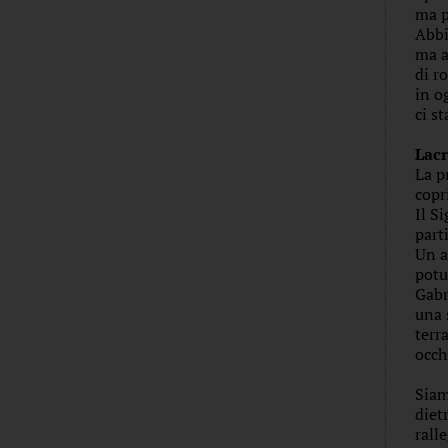
ma p
Abbi
ma a
di r
in o
ci s
Lac
La p
copr
Il S
part
Un a
potu
Gabr
una 
terr
occh
Siam
diet
rall