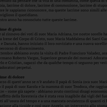
 venuto da pensare che la vita di una comunità, come quella di t
ioia, lacrime di dolore, lacrime di commozione, lacrime di stupo
re le sappiamo riconoscere, ma queste lacrime sono simili alle s
viglioso il quotidiano.
ostro anno ha conosciuto tutte queste lacrime.
ime di gioia
e al rinnovo dei voti di suor Maria Adriana, tre nostre sorelle 
a Irene del Corpo di Cristo, suor Maria Maddalena dei Sacri Cuo
 e Danuta, hanno iniziato il loro noviziato e una nuova sorellina
percorso di discernimento.
ttembre abbiamo avuto la visita di Padre Francisco Valadez, assi
ermano Roberto Vargas, Superiore generale dei monaci Adoratori
lo e Cristian, ragazzi che da qualche tempo ci seguono per verif
’adoratori perpetui.
ime di dolore
rzo di quest’anno se n’è andato il papà di Sonia (ora suor Mari
 il papà di suor Karola e la mamma di suor Teodora, che raggiun
tre – come già sapete - abbiamo avuto continui disagi economici
soffitto della foresteria che è stata resa inagibile dai vigli del
ti all’usura del tempo e a una mancata oculatezza di quanti ci
azione alla tiroide e così pure Angelo, un intervento allo stoma