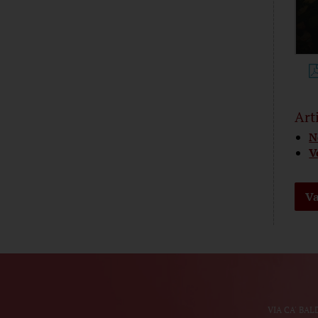
Art
N
V
Va
VIA CA' BAL