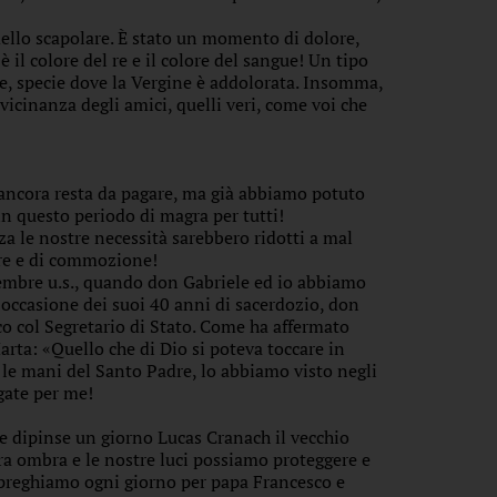
dello scapolare. È stato un momento di dolore,
è il colore del re e il colore del sangue! Un tipo
te, specie dove la Vergine è addolorata. Insomma,
icinanza degli amici, quelli veri, come voi che
o ancora resta da pagare, ma già abbiamo potuto
in questo periodo di magra per tutti!
nza le nostre necessità sarebbero ridotti a mal
pore e di commozione!
embre u.s., quando don Gabriele ed io abbiamo
 occasione dei suoi 40 anni di sacerdozio, don
o col Segretario di Stato. Come ha affermato
arta: «Quello che di Dio si poteva toccare in
 le mani del Santo Padre, lo abbiamo visto negli
egate per me!
he dipinse un giorno Lucas Cranach il vecchio
tra ombra e le nostre luci possiamo proteggere e
 preghiamo ogni giorno per papa Francesco e