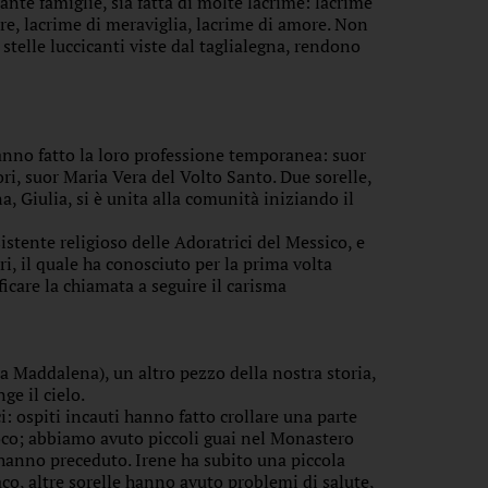
ante famiglie, sia fatta di molte lacrime: lacrime
re, lacrime di meraviglia, lacrime di amore. Non
telle luccicanti viste dal taglialegna, rendono
hanno fatto la loro professione temporanea: suor
ri, suor Maria Vera del Volto Santo. Due sorelle,
, Giulia, si è unita alla comunità iniziando il
stente religioso delle Adoratrici del Messico, e
, il quale ha conosciuto per la prima volta
icare la chiamata a seguire il carisma
a Maddalena), un altro pezzo della nostra storia,
ge il cielo.
: ospiti incauti hanno fatto crollare una parte
 fuoco; abbiamo avuto piccoli guai nel Monastero
 hanno preceduto. Irene ha subito una piccola
co, altre sorelle hanno avuto problemi di salute,