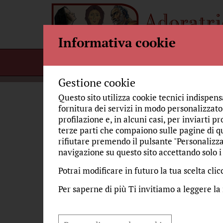
Informativa cookie
Home
Per incontrarci
Bellezza
Gestione cookie
Questo sito utilizza cookie tecnici indispens
fornitura dei servizi in modo personalizzato,
U
profilazione e, in alcuni casi, per inviarti pr
TRACCE DI STORIA
terze parti che compaiono sulle pagine di qu
rifiutare premendo il pulsante "Personalizza
navigazione su questo sito accettando solo i 
CRONACHE DAL MONASTERO
mart
Auto
Potrai modificare in futuro la tua scelta cl
COME STILO DI SPOSA
La C
Per saperne di più Ti invitiamo a leggere la
la p
BEATA MARIA MADDALENA
dava