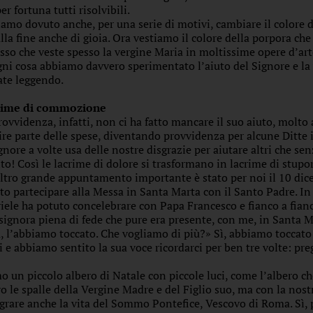
er fortuna tutti risolvibili.
amo dovuto anche, per una serie di motivi, cambiare il colore 
lla fine anche di gioia. Ora vestiamo il colore della porpora che 
osso che veste spesso la vergine Maria in moltissime opere d’ar
gni cosa abbiamo davvero sperimentato l’aiuto del Signore e la v
tate leggendo.
rime di commozione
rovvidenza, infatti, non ci ha fatto mancare il suo aiuto, molt
ire parte delle spese, diventando provvidenza per alcune Ditte 
ignore a volte usa delle nostre disgrazie per aiutare altri che se
ito! Così le lacrime di dolore si trasformano in lacrime di stu
ltro grande appuntamento importante è stato per noi il 10 dic
to partecipare alla Messa in Santa Marta con il Santo Padre. In
iele ha potuto concelebrare con Papa Francesco e fianco a fianc
signora piena di fede che pure era presente, con me, in Santa M
a, l’abbiamo toccato. Che vogliamo di più?» Sì, abbiamo toccato
i e abbiamo sentito la sua voce ricordarci per ben tre volte: pr
o un piccolo albero di Natale con piccole luci, come l’albero c
ro le spalle della Vergine Madre e del Figlio suo, ma con la nos
egrare anche la vita del Sommo Pontefice, Vescovo di Roma. Sì,