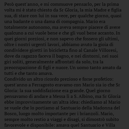
Però quest'anno, e mi commuove pensarlo, per la prima
volta mi è stato chiesto da Sr Gloria, la mia Madre e figlia
sua, di stare con lui in sua vece, per qualche giorno, quasi
una badante o una dama di compagnia. Mario era
totalmente autonomo, ma aveva sempre piacere di avere
qualcuno a cui vuole bene e che gli vuol bene accanto. In
quei giorni preziosi, e non sapevo che fossero gli ultimi,
oltre i nostri urgenti lavori, abbiamo avuto la gioia di
condividere giretti in bicicletta fino al Canale Villoresi,
dove da ragazzo faceva il bagno, e nei dintorni, nei suoi
giri soliti, generalmente affrontati da solo, tra la
preoccupazione di figli e nuore. Un uomo tanto amato da
tutti e che tanto amava.
Condivido un altro ricordo prezioso e forse profetico:
quest'anno a Ferragosto eravamo con Mario sia io che Sr
Gloria: la sua soddisfazione era grande. Quel giorno
pensavamo di andare a Messa lì a S. Albino, ma Sr Gloria
ebbe improvvisamente un'altra idea: chiediamo al Mario
se vuole che lo portiamo al Santuario della Madonna del
Bosco, luogo molto importante per i brianzoli. Mario,
sempre molto restio a viaggi e disagi, si dimostrò subito
favorevole e disponibile: amava quel Santuario e Villa