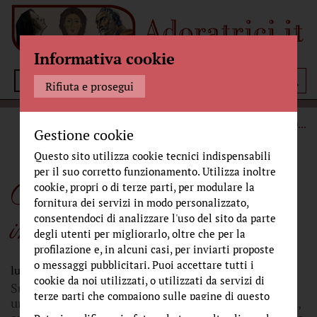
Informativa cookie
Menù
Rifiuta e prosegui
STORIA
TRACCE DI STORIA
PAPÀ MARIO, IL MIO
...
Gestione cookie
Questo sito utilizza cookie tecnici indispensabili
per il suo corretto funzionamento. Utilizza inoltre
Papà Mario, il mio
cookie, propri o di terze parti, per modulare la
fornitura dei servizi in modo personalizzato,
impresario
consentendoci di analizzare l'uso del sito da parte
degli utenti per migliorarlo, oltre che per la
profilazione e, in alcuni casi, per inviarti proposte
o messaggi pubblicitari. Puoi accettare tutti i
lunedì 30 dicembre 2024
cookie da noi utilizzati, o utilizzati da servizi di
Suor Maria Vera ricorda il papà di suor Maria Gloria,
terze parti che compaiono sulle pagine di questo
un vero padre. Un uomo che è stato padre per molti,
sito, premendo il pulsante "Accetta tutti i cookie"