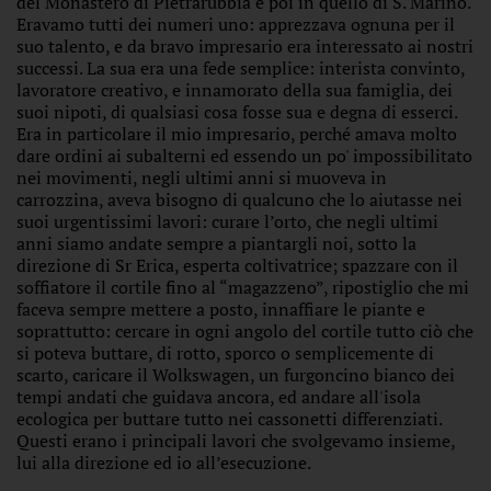
del Monastero di Pietrarubbia e poi in quello di S. Marino.
Eravamo tutti dei numeri uno: apprezzava ognuna per il
suo talento, e da bravo impresario era interessato ai nostri
successi. La sua era una fede semplice: interista convinto,
lavoratore creativo, e innamorato della sua famiglia, dei
suoi nipoti, di qualsiasi cosa fosse sua e degna di esserci.
Era in particolare il mio impresario, perché amava molto
dare ordini ai subalterni ed essendo un po' impossibilitato
nei movimenti, negli ultimi anni si muoveva in
carrozzina, aveva bisogno di qualcuno che lo aiutasse nei
suoi urgentissimi lavori: curare l’orto, che negli ultimi
anni siamo andate sempre a piantargli noi, sotto la
direzione di Sr Erica, esperta coltivatrice; spazzare con il
soffiatore il cortile fino al “magazzeno”, ripostiglio che mi
faceva sempre mettere a posto, innaffiare le piante e
soprattutto: cercare in ogni angolo del cortile tutto ciò che
si poteva buttare, di rotto, sporco o semplicemente di
scarto, caricare il Wolkswagen, un furgoncino bianco dei
tempi andati che guidava ancora, ed andare all'isola
ecologica per buttare tutto nei cassonetti differenziati.
Questi erano i principali lavori che svolgevamo insieme,
lui alla direzione ed io all’esecuzione.